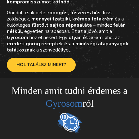
kompromisszumot kötnöd.
Gondolj csak bele:
ropogós, fűszeres hús
, friss
zöldségek,
mennyei tzatziki, krémes fetakrém
és a
különleges
füstölt sajtos répasaláta
– mindez
felár
nélkül
, egyetlen harapásban. Ez az a jövő, amit a
Gyrosom
hoz el neked. Egy
olyan étterem
, ahol az
eredeti görög receptek és a minőségi alapanyagok
találkoznak
a szenvedéllyel.
HOL TALÁLSZ MINKET?
Minden amit tudni érdemes a
Gyrosom
ról