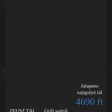
Jalapeno
sajtgolyó tál
4690 ft
ZEUSZ TÁL
Grill sajttál