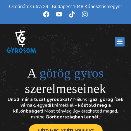
Óceánárok utca 29., Budapest 1048 Káposztásmegyer
A
görög gyros
szerelmeseinek
Unod már a tucat gyrosokat?
Nálunk
igazi görög ízek
várnak
, egyedi krémekkel –
kóstold meg a
különbséget
! Most tényleg úgy érezheted magad,
mintha
Görögországban lennél.
NÉZD MEG AZ ÉTLAPUNKAT