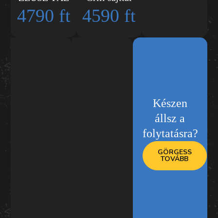
4790 ft
4590 ft
Készen
állsz a
folytatásra?
GÖRGESS
TOVÁBB