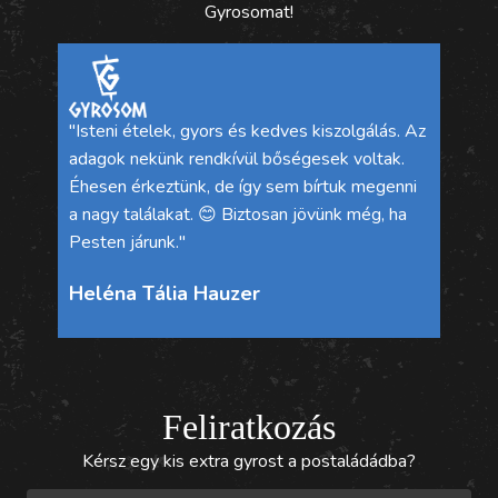
Gyrosomat!
"Nagy
"Isteni ételek, gyors és kedves kiszolgálás. Az
rendel
adagok nekünk rendkívül bőségesek voltak.
már el
Éhesen érkeztünk, de így sem bírtuk megenni
nagyo
a nagy találakat. 😊 Biztosan jövünk még, ha
valob
Pesten járunk."
helyet!
Heléna Tália Hauzer
Gabo
Feliratkozás
Kérsz egy kis extra gyrost a postaládádba?