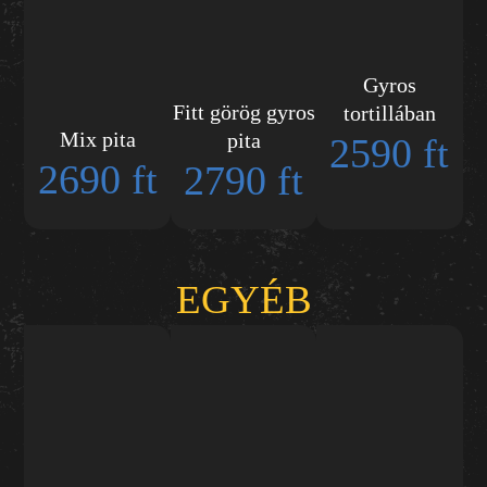
Gyros
Fitt görög gyros
tortillában
Mix pita
pita
2590 ft
2690 ft
2790 ft
EGYÉB