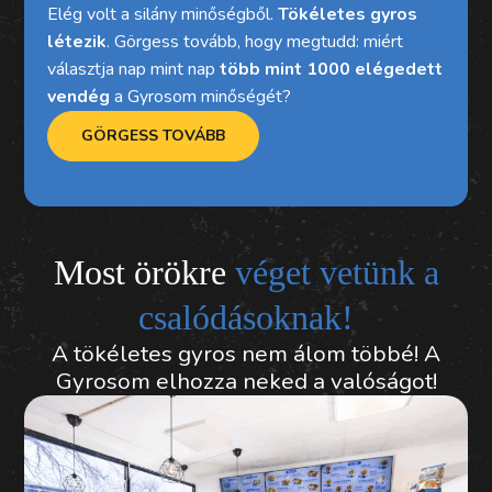
Elég volt a silány minőségből.
Tökéletes gyros
létezik
. Görgess tovább, hogy megtudd: miért
választja nap mint nap
több mint 1000 elégedett
vendég
a Gyrosom minőségét?
GÖRGESS TOVÁBB
Most örökre
véget vetünk a
csalódásoknak!
A tökéletes gyros nem álom többé! A
Gyrosom elhozza neked a valóságot!