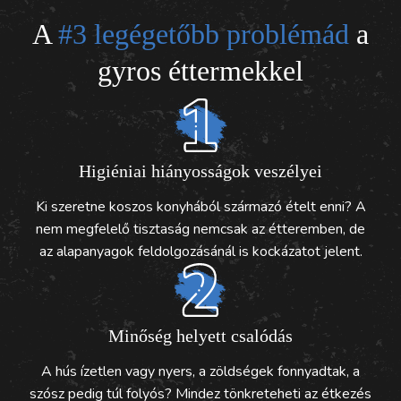
A
#3 legégetőbb problémád
a
gyros éttermekkel
Higiéniai hiányosságok veszélyei
Ki szeretne koszos konyhából származó ételt enni? A
nem megfelelő tisztaság nemcsak az étteremben, de
az alapanyagok feldolgozásánál is kockázatot jelent.
Minőség helyett csalódás
A hús ízetlen vagy nyers, a zöldségek fonnyadtak, a
szósz pedig túl folyós? Mindez tönkreteheti az étkezés