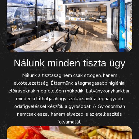
Nálunk minden tiszta ügy
Nálunk a tisztaság nem csak szlogen, hanem
elkötelezettség. Éttermünk a legmagasabb higiéniai
előírásoknak megfelelően működik. Látványkonyhánkban
mindenki láthatja,ahogy szakácsaink a legnagyobb
odafigyeléssel készítik a gyrosodat. A Gyrosomban
nemcsak eszel, hanem élvezed is az ételkészítés
folyamatát.