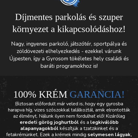
Díjmentes parkolás és szuper
környezet a kikapcsolódáshoz!
Nagy, ingyenes parkoló, játszótér, sportpálya és
zöldövezeti elhelyezkedés - ezekkel várunk
Újpesten, így a Gyrosom tökéletes hely családi és
baráti programokhoz is!
100% KRÉM
GARANCIA!
Biztosan előfordult már veled is, hogy egy gyrosba
harapva híg, vizes szószokkal találkoztál, amik elrontották
az élményt. Nálunk ilyen nem fordulhat elő! Kizárólag
eredeti görög joghurtból
és a
legkiválóbb
alapanyagokból
készítjük a tzatzikinket és a
fetakrémünket. Ezek a krémek mindig
selymesen lágyak,