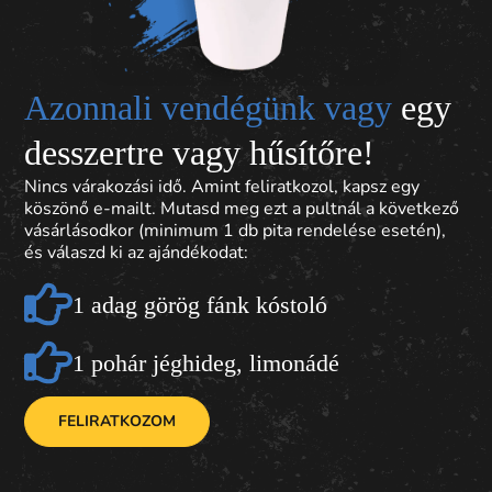
Azonnali vendégünk vagy
egy
desszertre vagy hűsítőre!
Nincs várakozási idő. Amint feliratkozol, kapsz egy
köszönő e-mailt. Mutasd meg ezt a pultnál a következő
vásárlásodkor (minimum 1 db pita rendelése esetén),
és válaszd ki az ajándékodat:
1 adag görög fánk kóstoló
1 pohár jéghideg, limonádé
FELIRATKOZOM