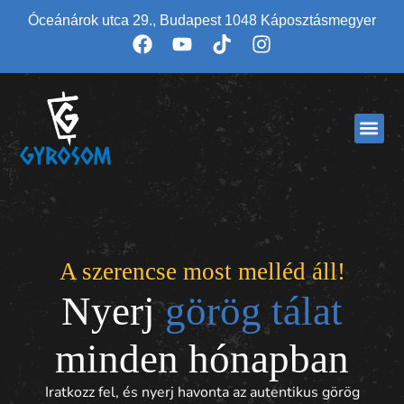
Óceánárok utca 29., Budapest 1048 Káposztásmegyer
A szerencse most melléd áll!
Nyerj
görög tálat
minden hónapban
Iratkozz fel,
és nyerj havonta az autentikus görög