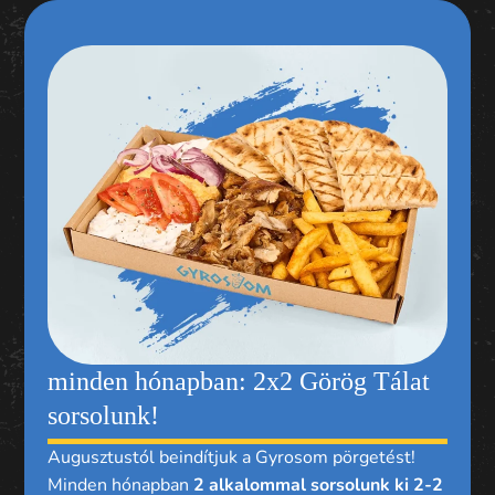
minden hónapban: 2x2 Görög Tálat
sorsolunk!
Augusztustól beindítjuk a Gyrosom pörgetést!
Minden hónapban
2 alkalommal sorsolunk ki 2-2